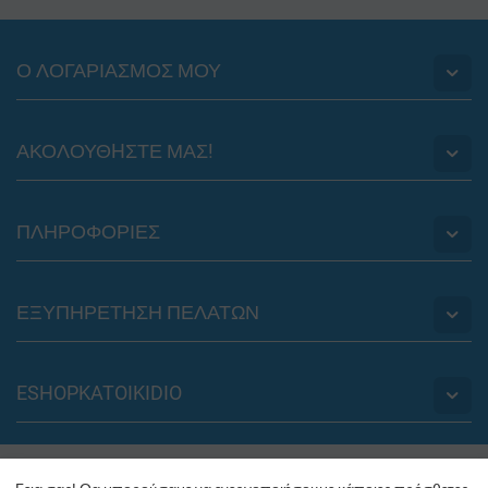
Ο ΛΟΓΑΡΙΑΣΜΟΣ ΜΟΥ
ΑΚΟΛΟΥΘHΣΤΕ ΜΑΣ!
ΠΛΗΡΟΦΟΡΙΕΣ
ΕΞΥΠΗΡΕΤΗΣΗ ΠΕΛΑΤΩΝ
ESHOPKATOIKIDIO
© 2012 - 2026 eshopkatoikidio.gr. Powered by
PLUS EUROPE