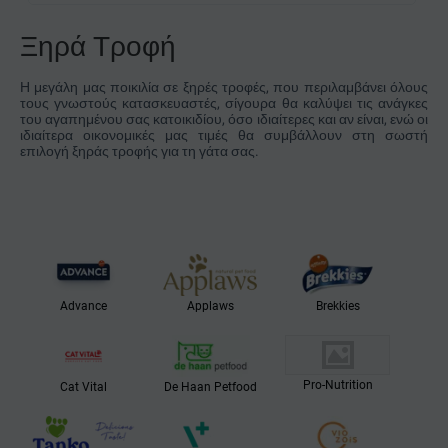
Σολομός
Ξηρά Τροφή
Σολομός & Κοτόπουλο
Σολομός & Τόνος
Η μεγάλη μας ποικιλία σε ξηρές τροφές, που περιλαμβάνει όλους
τους γνωστούς κατασκευαστές, σίγουρα θα καλύψει τις ανάγκες
Ψάρι
του αγαπημένου σας κατοικιδίου, όσο ιδιαίτερες και αν είναι, ενώ οι
Ψάρια Του Ωκεανού
ιδιαίτερα οικονομικές μας τιμές θα συμβάλλουν στη σωστή
επιλογή ξηράς τροφής για τη γάτα σας.
Ψάρια Ωκεανού & Σολομός
Για την διατήρηση της υγείας του ουροποιητικού
Advance
Applaws
Brekkies
Pro-Nutrition
Cat Vital
De Haan Petfood