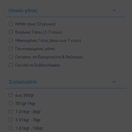
Νεφροπάθειες (Renal)
Ηλικία γάτας
Οδοντική φροντίδα (Oral care)
Πεπτικές Ευαισθησίες (Digestion sensitivity)
Kitten (έως 12 μηνών)
Σακχαρώδης Διαβήτης (Diabetes)
Ενήλικες Γάτες (1-7 ετών)
Συκώτι (Hepatic)
Ηλικιωμένες Γάτες (άνω των 7 ετών)
Τριχόμπαλες (Hairball)
Για στειρωμένες γάτες
Ουροποιητιικές Ευαισθησίες (Urinary care)
Για γάτες σε Εγκυμοσύνη & Θηλασμο
Οικόσιτες
Για όλα τα Στάδια Ηλικίας
Ιδιότροπες
Υποστήριξη του Υγιούς Δέρματος και Τριχώματος
Συσκευασία
Χωρίς γλουτένη (Gluten free)
Γατάκια
έως 500gr
501gr-1kgr
1.01kgr - 3kgr
3.01kgr - 7kgr
7.01kgr - 10kgr