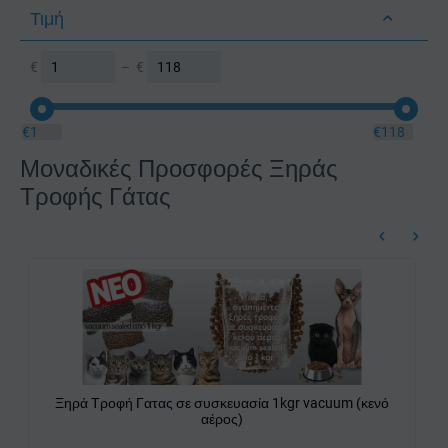
Τιμή
Κοτόπουλο
Κοτόπουλο & Αρνί
€
–
€
Κοτόπουλο & Γαλοπούλα
Κοτόπουλο & Πάπια
€
1
€
118
Κοτόπουλο & Σολομό
Μοναδικές Προσφορές Ξηράς
Κοτόπουλο & Σολομός
Τροφής Γάτας
Κοτόπουλο για Στειρωμένες Γάτες
Κουνέλι
Κρέας
Μπακαλιάρος & Πέστροφα
Πάπια
Πάπια & Γαλοπούλα
Πάπια & Ρύζι
Πάπια & Συκώτι
Ξηρά Τροφή Γατας σε συσκευασία 1kgr vacuum (κενό
Πέστροφα & Κουνέλι
αέρος)
Πουλερικά