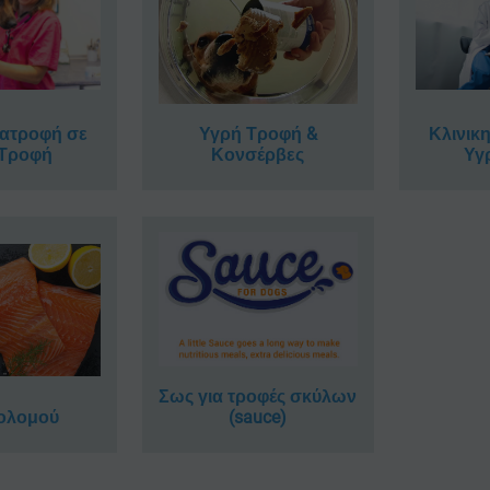
ιατροφή σε
Κλινικ
Υγρή Τροφή &
 Τροφή
Υγ
Κονσέρβες
Σως για τροφές σκύλων
Σολομού
(sauce)