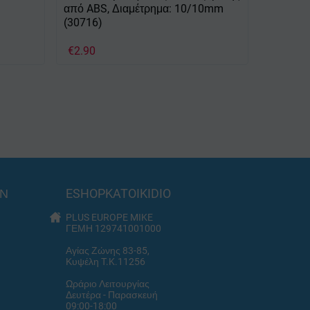
από ABS, Διαμέτρημα: 10/10mm
(30716)
€
2.90
ΩΝ
ESHOPKATOIKIDIO
PLUS EUROPE MIKE
ΓΕΜΗ 129741001000
Αγίας Ζώνης 83-85,
Κυψέλη T.K.11256
Ωράριο Λειτουργίας
Δευτέρα - Παρασκευή
09:00-18:00