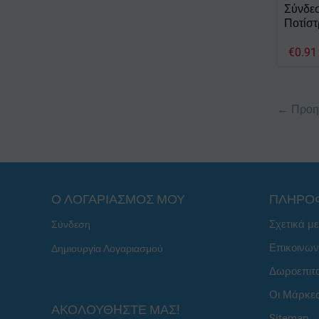
Σύνδε
Ποτίστ
€
0.91
Προη
Ο ΛΟΓΑΡΙΑΣΜΟΣ ΜΟΥ
ΠΛΗΡΟ
Σχετικά μ
Σύνδεση
Επικοινων
Δημιουργία Λογαριασμού
Δωροεπιτ
Οι Μάρκε
ΑΚΟΛΟΥΘHΣΤΕ ΜΑΣ!
Sitemap