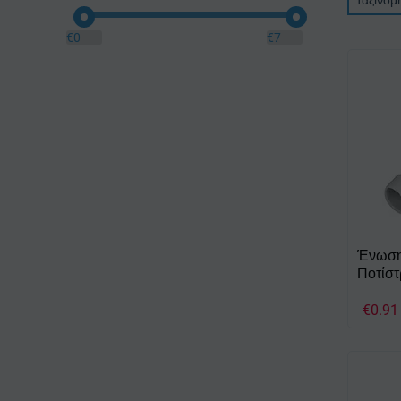
Ταξινόμ
€
0
€
7
Ένωση 
Ποτίστ
€
0.91