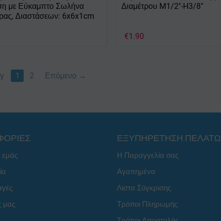
ση με Εύκαμπτο Σωλήνα
Διαμέτρου M1/2"-H3/8"
ρας, Διαστάσεων: 6x6x1cm
€
1.90
γ
1
2
Επόμενο
ΦΟΡΙΕΣ
ΕΞΥΠΗΡΕΤΗΣΗ ΠΕΛΑΤ
ε εμάς
Η Παραγγελία σας
ία
Αγαπημένα
αγές
Λίστα Σύγκρισης
ς μας
Τρόποι Πληρωμής
Τρόποι Αποστολής