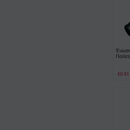
Ένωση 
Ποτίστ
€
0.91