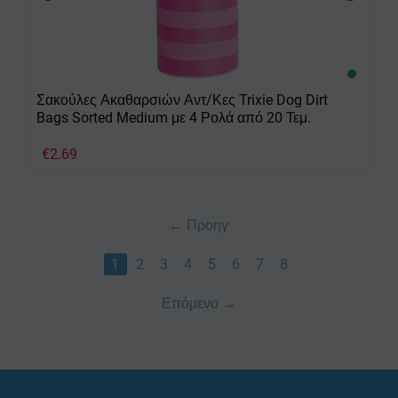
Σακούλες Ακαθαρσιών Αντ/Κες Trixie Dog Dirt
Bags Sorted Medium με 4 Ρολά από 20 Τεμ.
€
2.69
Προηγ
1
2
3
4
5
6
7
8
Επόμενο