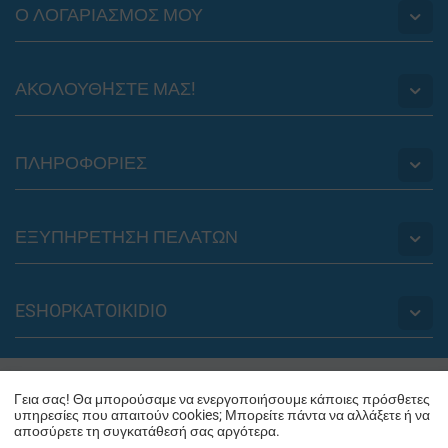
Ο ΛΟΓΑΡΙΑΣΜΟΣ ΜΟΥ
ΑΚΟΛΟΥΘHΣΤΕ ΜΑΣ!
ΠΛΗΡΟΦΟΡΙΕΣ
ΕΞΥΠΗΡΕΤΗΣΗ ΠΕΛΑΤΩΝ
ESHOPKATOIKIDIO
© 2012 - 2026 eshopkatoikidio.gr. Powered by
PLUS EUROPE
Γεια σας! Θα μπορούσαμε να ενεργοποιήσουμε κάποιες πρόσθετες
υπηρεσίες που απαιτούν cookies; Μπορείτε πάντα να αλλάξετε ή να
αποσύρετε τη συγκατάθεσή σας αργότερα.