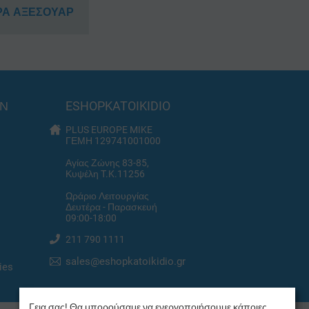
ΡΑ ΑΞΕΣΟΥΑΡ
ΩΝ
ESHOPKATOIKIDIO
PLUS EUROPE MIKE
ΓΕΜΗ 129741001000
Αγίας Ζώνης 83-85,
Κυψέλη T.K.11256
Ωράριο Λειτουργίας
Δευτέρα - Παρασκευή
09:00-18:00
211 790 1111
sales@eshopkatoikidio.gr
ies
Γεια σας! Θα μπορούσαμε να ενεργοποιήσουμε κάποιες