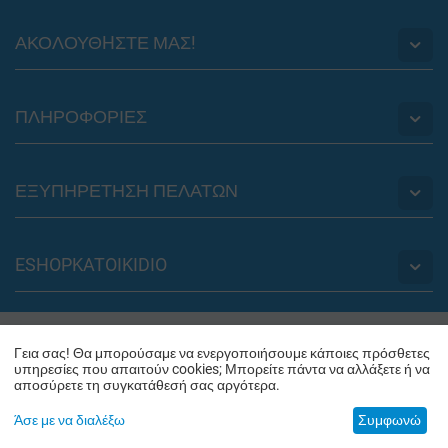
ΑΚΟΛΟΥΘHΣΤΕ ΜΑΣ!
ΠΛΗΡΟΦΟΡΙΕΣ
ΕΞΥΠΗΡΕΤΗΣΗ ΠΕΛΑΤΩΝ
ESHOPKATOIKIDIO
© 2012 - 2026 eshopkatoikidio.gr. Powered by
PLUS EUROPE
Γεια σας! Θα μπορούσαμε να ενεργοποιήσουμε κάποιες πρόσθετες
υπηρεσίες που απαιτούν cookies; Μπορείτε πάντα να αλλάξετε ή να
αποσύρετε τη συγκατάθεσή σας αργότερα.
Άσε με να διαλέξω
Συμφωνώ