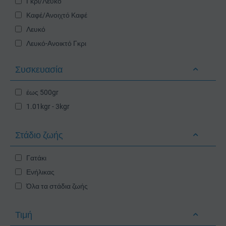
Γκρι/Λευκό
Καφέ/Ανοιχτό Καφέ
Λευκό
Λευκό-Ανοικτό Γκρι
Λευκό-Πράσινο
Συσκευασία
Λευκό/Μπορντό
Λευκό/Πετρόλ
έως 500gr
Λευκό/Ροζ
1.01kgr - 3kgr
Λευκό/Σκούρο Γκρι
Μπλε-Γκρι/Άσπρο
Στάδιο ζωής
Μπλε/Λευκό
Μωβ/Λευκό
Γατάκι
Σκούρο Γκρι
Ενήλικας
Σκούρο Γκρι/Ανοικτό Γκρι
Όλα τα στάδια ζωής
Τυρκουάζ/Λευκό
Τιμή