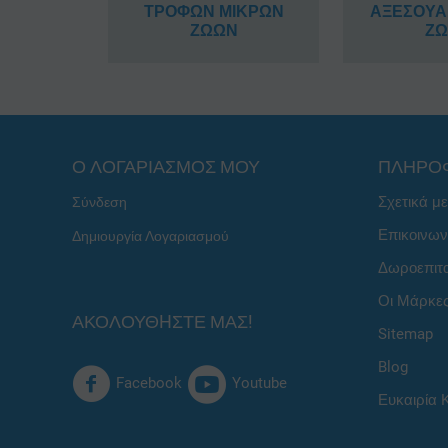
ΤΡΟΦΩΝ ΜΙΚΡΩΝ
ΑΞΕΣΟΥΑ
ΖΩΩΝ
Ζ
Ο ΛΟΓΑΡΙΑΣΜΟΣ ΜΟΥ
ΠΛΗΡΟ
Σχετικά μ
Σύνδεση
Επικοινων
Δημιουργία Λογαριασμού
Δωροεπιτ
Οι Μάρκε
ΑΚΟΛΟΥΘHΣΤΕ ΜΑΣ!
Sitemap
Blog
Facebook
Youtube
Ευκαιρία 