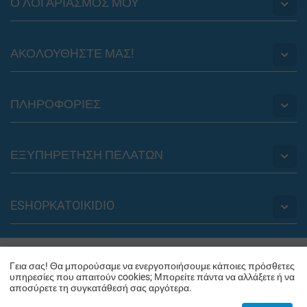
Ο ΛΟΓΑΡΙΑΣΜΟΣ ΜΟΥ
ΑΚΟΛΟΥΘHΣΤΕ ΜΑΣ!
ΠΛΗΡΟΦΟΡΙΕΣ
ΕΞΥΠΗΡΕΤΗΣΗ ΠΕΛΑΤΩΝ
ESHOPKATOIKIDIO
© 2012 - 2026 eshopkatoikidio.gr. Powered by
PLUS EUROPE
Γεια σας! Θα μπορούσαμε να ενεργοποιήσουμε κάποιες πρόσθετες
υπηρεσίες που απαιτούν cookies; Μπορείτε πάντα να αλλάξετε ή να
αποσύρετε τη συγκατάθεσή σας αργότερα.