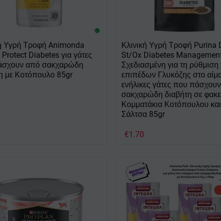
κή Υγρή Τροφή Animonda
Κλινική Υγρή Τροφή Purina
 Protect Diabetes για γάτες
St/Ox Diabetes Managemen
άσχουν από σακχαρώδη
Σχεδιασμένη για τη ρύθμιση
η με Κοτόπουλο 85gr
επιπέδων Γλυκόζης στο αίμ
ενήλικες γάτες που πάσχου
σακχαρώδη διαβήτη σε φακε
Κομματάκια Κοτόπουλου και
Σάλτσα 85gr
€
1.70