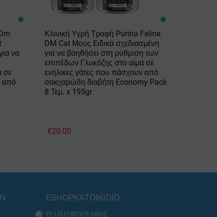
 Dm
Κλινική Υγρή Τροφή Purina Feline
t
DM Cat Μους Eιδικά σχεδιασμένη
για να
για να βοηθήσει στη ρύθμιση των
επιπέδων Γλυκόζης στο αίμα σε
α σε
ενήλικες γάτες που πάσχουν από
ν από
σακχαρώδη διαβήτη Economy Pack
8 Τεμ. x 195gr
€
20.00
ΩΝ
ESHOPKATOIKIDIO
PLUS EUROPE MIKE