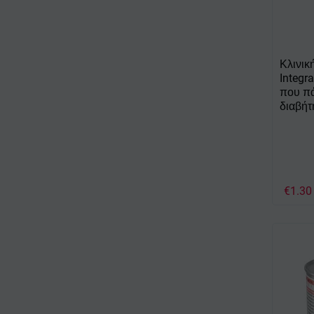
Κλινι
Integra
που π
διαβήτ
€
1.30