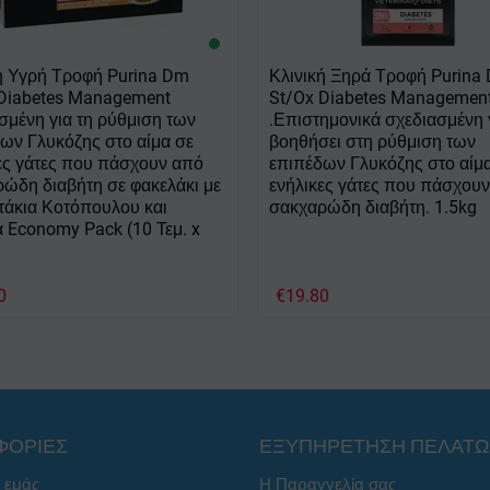
ή Υγρή Τροφή Purina Dm
Κλινική Ξηρά Τροφή Purina
 Diabetes Management
St/Ox Diabetes Managemen
σμένη για τη ρύθμιση των
.Επιστημονικά σχεδιασμένη 
ων Γλυκόζης στο αίμα σε
βοηθήσει στη ρύθμιση των
ες γάτες που πάσχουν από
επιπέδων Γλυκόζης στο αίμ
ώδη διαβήτη σε φακελάκι με
ενήλικες γάτες που πάσχου
άκια Κοτόπουλου και
σακχαρώδη διαβήτη. 1.5kg
 Economy Pack (10 Τεμ. x
0
€
19.80
ΦΟΡΙΕΣ
ΕΞΥΠΗΡΕΤΗΣΗ ΠΕΛΑΤ
ε εμάς
Η Παραγγελία σας