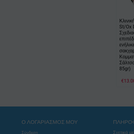
Κλινικ
St/Ox
Σχεδια
επιπέδ
ενήλικ
σακχαρ
Κομματ
Σάλτσα
85gr)
€
13.0
Ο ΛΟΓΑΡΙΑΣΜΟΣ ΜΟΥ
ΠΛΗΡΟ
Σχετικά μ
Σύνδεση