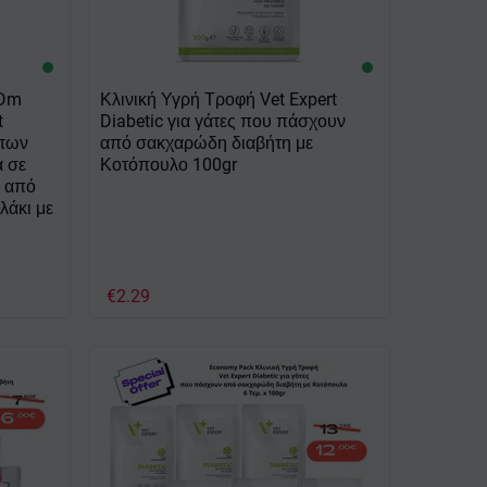
 Dm
Κλινική Υγρή Τροφή Vet Expert
t
Diabetic για γάτες που πάσχουν
 των
από σακχαρώδη διαβήτη με
α σε
Κοτόπουλο 100gr
ν από
λάκι με
€
2.29