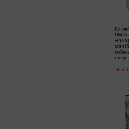
Κλινικ
DM Cat
για να
επιπέδ
ενήλικ
σακχα
€
3.60