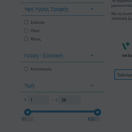
Τα προϊόντ
μειώνοντας
Υφή Υγρής Τροφής
Με τη σωστ
ποιοτική ζ
Σάλτσα
Πατέ
Μους
Γεύση - Σύσταση
Vet Ex
Κοτόπουλο
Ταξινόμ
Τιμή
€
–
€
€
1
€
20