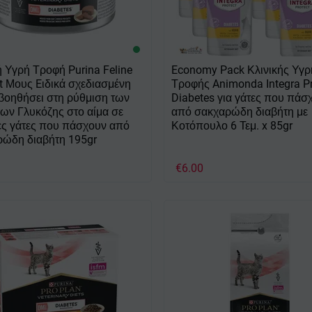
ή Υγρή Τροφή Purina Feline
Economy Pack Κλινικής Υγρ
 Μους Eιδικά σχεδιασμένη
Τροφής Animonda Integra Pr
 βοηθήσει στη ρύθμιση των
Diabetes για γάτες που πάσ
ων Γλυκόζης στο αίμα σε
από σακχαρώδη διαβήτη με
ες γάτες που πάσχουν από
Κοτόπουλο 6 Τεμ. x 85gr
ρώδη διαβήτη 195gr
€
6.00