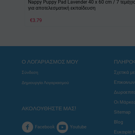
Nappy Puppy Pad Lavender 40 x 60 cm / 7 τεμάχι
για αποτελεσματική εκπαίδευση
€
3.79
Ο ΛΟΓΑΡΙΑΣΜΟΣ ΜΟΥ
ΠΛΗΡΟ
Σχετικά μ
Σύνδεση
Επικοινων
Δημιουργία Λογαριασμού
Δωροεπιτ
Οι Μάρκε
ΑΚΟΛΟΥΘHΣΤΕ ΜΑΣ!
Sitemap
Blog
Facebook
Youtube
Ευκαιρία 