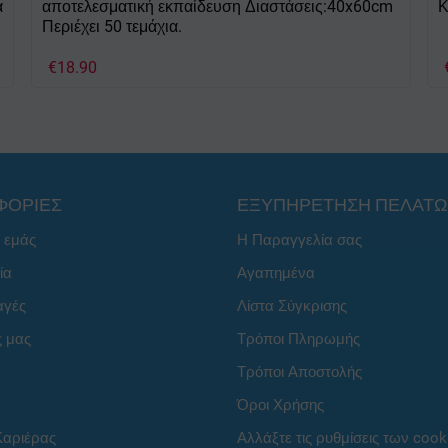
α
αποτελεσματική εκπαίδευση Διαστάσεις:40x60cm
Κ
Περιέχει 50 τεμάχια.
€
18.90
ΦΟΡΙΕΣ
ΕΞΥΠΗΡΕΤΗΣΗ ΠΕΛΑΤ
ε εμάς
Η Παραγγελία σας
ία
Αγαπημένα
αγές
Λίστα Σύγκρισης
ς μας
Τρόποι Πληρωμής
Τρόποι Αποστολής
Όροι Χρήσης
Καριέρας
Αλλάξτε τις ρυθμίσεις των cook