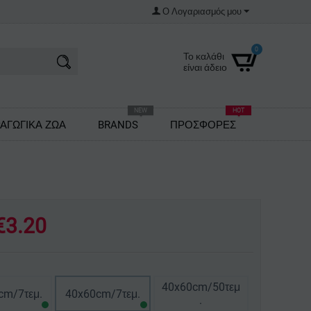
Ο Λογαριασμός μου
0
Το καλάθι
είναι άδειο
NEW
HOT
ΑΓΩΓΙΚΑ ΖΩΑ
BRANDS
ΠΡΟΣΦΟΡΕΣ
€
3.20
40x60cm/50τεμ
cm/7τεμ.
40x60cm/7τεμ.
.