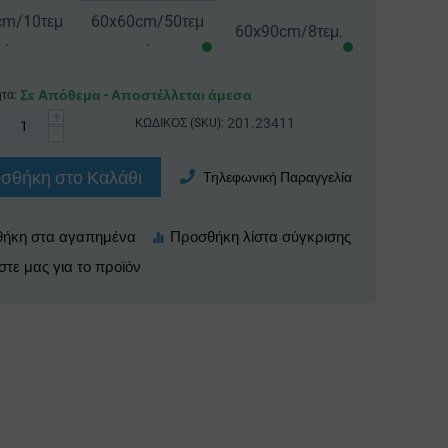
cm/10τεμ
60x60cm/50τεμ
60x90cm/8τεμ.
.
.
Σε Απόθεμα - Αποστέλλεται άμεσα
τα:
+
201.23411
ΚΩΔΙΚΟΣ (SKU):
−
σθήκη στο Καλάθι
Τηλεφωνική Παραγγελία
τε μας για το προϊόν