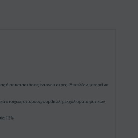
ς ή σε καταστάσεις έντονου στρες. Επιπλέον, μπορεί να
ικά στοιχεία, σπόρους, σορβιτόλη, εκχυλίσματα φυτικών
σία 13%