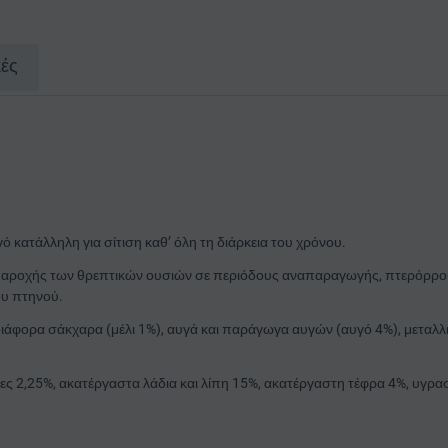
κές
 κατάλληλη για σίτιση καθ’ όλη τη διάρκεια του χρόνου.
παροχής των θρεπτικών ουσιών σε περιόδους αναπαραγωγής, πτερόρροια
ου πτηνού.
, διάφορα σάκχαρα (μέλι 1%), αυγά και παράγωγα αυγών (αυγό 4%), μεταλλ
ες 2,25%, ακατέργαστα λάδια και λίπη 15%, ακατέργαστη τέφρα 4%, υγρα