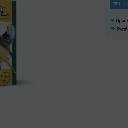
Προ
Ρωτήσ