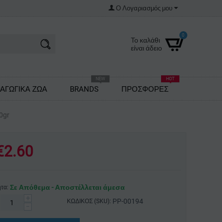
Ο Λογαριασμός μου
0
Το καλάθι
είναι άδειο
NEW
HOT
ΑΓΩΓΙΚΑ ΖΩΑ
BRANDS
ΠΡΟΣΦΟΡΕΣ
0gr
€
2.60
Σε Απόθεμα - Αποστέλλεται άμεσα
τα:
+
PP-00194
ΚΩΔΙΚΟΣ (SKU):
−