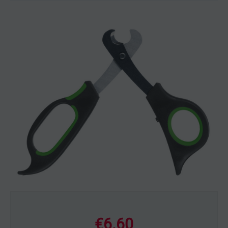
€
6.60